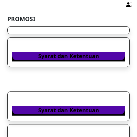
PROMOSI
Syarat dan Ketentuan
BONUS
ROLLINGAN HARIAN
• Promo Ini Berlaku Untuk Semua Member
Slot Games KATANA4D
• Bonus Rollingan Slot Games 0.7% dibagikan
Setiap Hari Paling Lambat Sampai Pukul 02.00
Syarat dan Ketentuan
AM serta masuk secara otomatis
BONUS
CASHBACK
• Minimal Turn Over Untuk mendapatkan
MINGGUAN
Bonus Rollingan Slot Games 0.7% Setiap