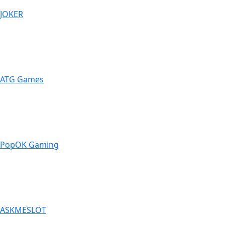
JOKER
ATG Games
PopOK Gaming
ASKMESLOT