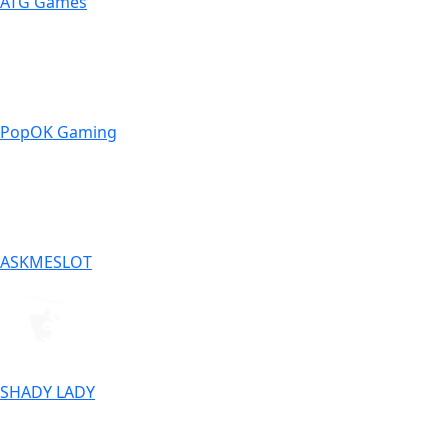
ATG Games
PopOK Gaming
ASKMESLOT
SHADY LADY