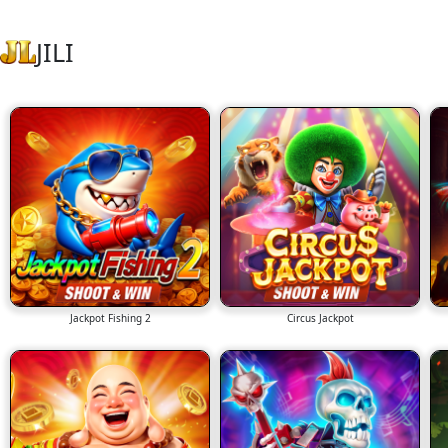
JILI
Jackpot Fishing 2
Circus Jackpot