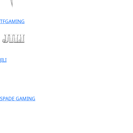
TFGAMING
JILI
SPADE GAMING