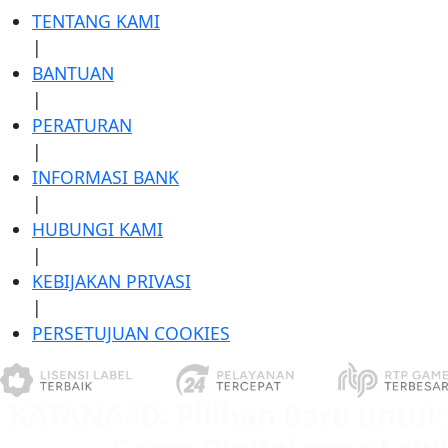
TENTANG KAMI
|
BANTUAN
|
PERATURAN
|
INFORMASI BANK
|
HUBUNGI KAMI
|
KEBIJAKAN PRIVASI
|
PERSETUJUAN COOKIES
KATANA4D: Pilihan Baru untu