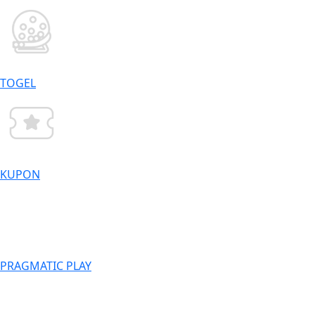
TOGEL
KUPON
PRAGMATIC PLAY