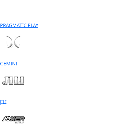
PRAGMATIC PLAY
GEMINI
JILI