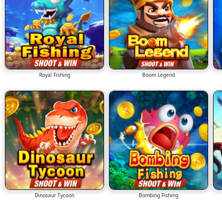
Royal Fishing
Boom Legend
Dinosaur Tycoon
Bombing Fishing