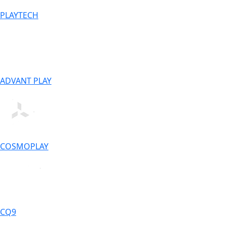
PLAYTECH
ADVANT PLAY
COSMOPLAY
CQ9