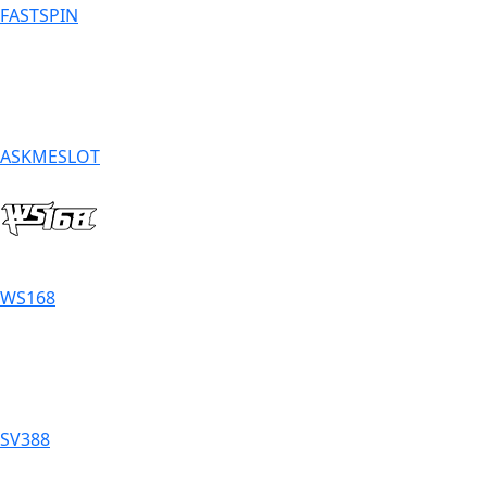
FASTSPIN
ASKMESLOT
WS168
SV388