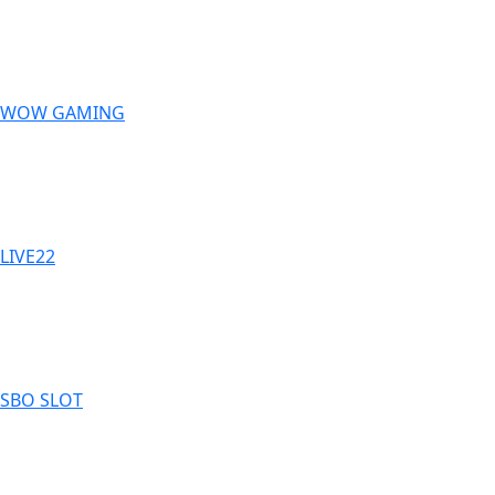
WOW GAMING
LIVE22
SBO SLOT