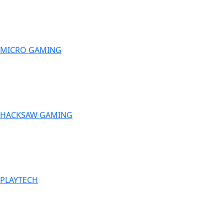
MICRO GAMING
HACKSAW GAMING
PLAYTECH