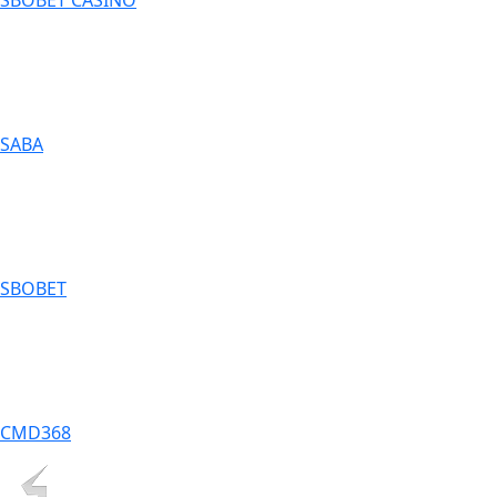
SBOBET CASINO
SABA
SBOBET
CMD368