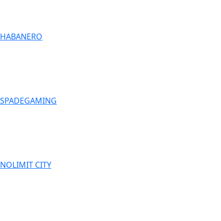
HABANERO
SPADEGAMING
NOLIMIT CITY