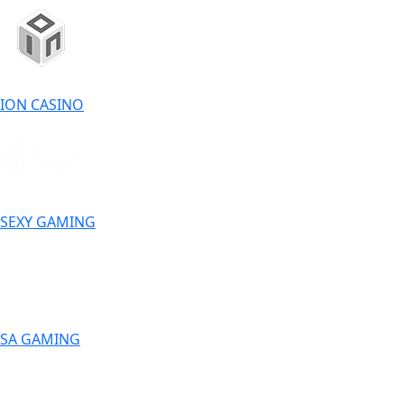
ION CASINO
SEXY GAMING
SA GAMING