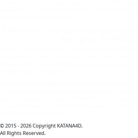
Keamanan berlapis, transaksi instan, serta stabilitas jaring
tambah yang membuat KATANA4D unggul sebagai pilihan b
diperhitungkan di tahun 2026 ini.
KATANA4D | Era Baru Platform Game Dig
Terlengkap dan Berkual
Sebagai platform yang sedang naik daun, KATANA4D berha
menghadirkan koleksi game digital paling lengkap dan ber
hingga modern, semua tersedia dalam satu genggaman den
performa yang memukau.
Tidak hanya itu, KATANA4D juga berkomitmen untuk terus
fitur, sistem fair play, serta dukungan pelanggan 24 jam 
semua keunggulan tersebut, KATANA4D bukan sekadar pili
cerdas bagi siapa pun yang ingin merasakan pengalaman ga
dan lebih menguntungkan.
© 2015 - 2026 Copyright KATANA4D.
All Rights Reserved.