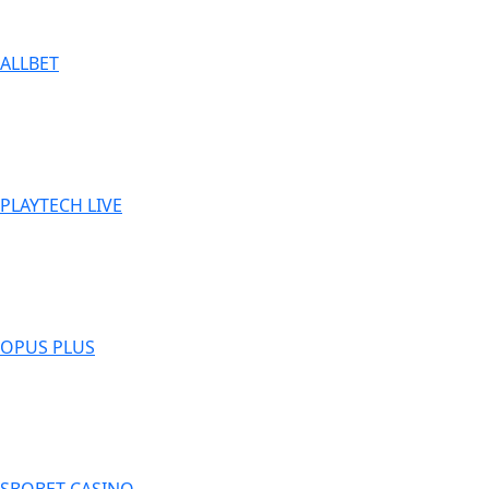
ALLBET
PLAYTECH LIVE
OPUS PLUS