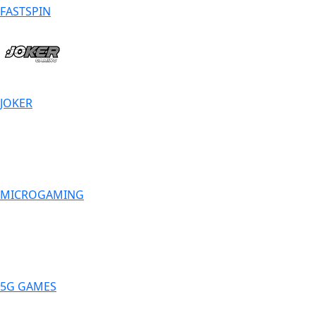
FASTSPIN
JOKER
MICROGAMING
5G GAMES