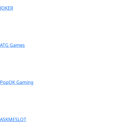
JOKER
ATG Games
PopOK Gaming
ASKMESLOT