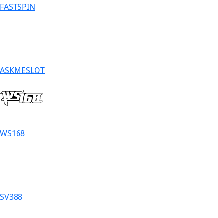
FASTSPIN
ASKMESLOT
WS168
SV388