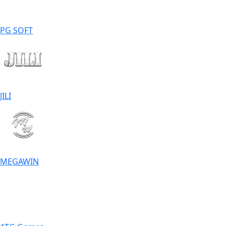
PG SOFT
JILI
MEGAWIN