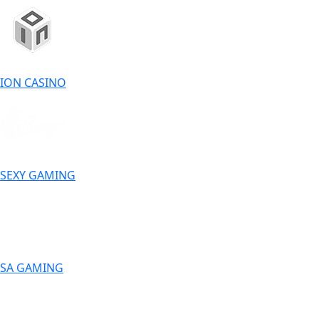
ION CASINO
SEXY GAMING
SA GAMING