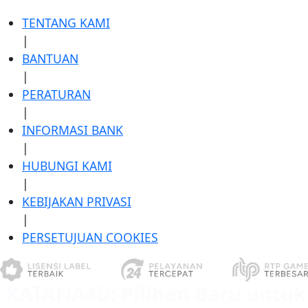
TENTANG KAMI
|
BANTUAN
|
PERATURAN
|
INFORMASI BANK
|
HUBUNGI KAMI
|
KEBIJAKAN PRIVASI
|
PERSETUJUAN COOKIES
KATANA4D: Pilihan Baru untu