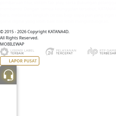
pembaruan fitur, sistem fair play, serta dukungan pelangg
membantu. Dengan semua keunggulan tersebut, KATANA4D
baru, melainkan langkah cerdas bagi siapa pun yang ing
game digital yang lebih baik dan lebih menguntungkan.
© 2015 - 2026 Copyright KATANA4D.
All Rights Reserved.
MOBILE
WAP
LAPOR PUSAT