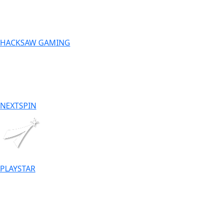
HACKSAW GAMING
NEXTSPIN
PLAYSTAR