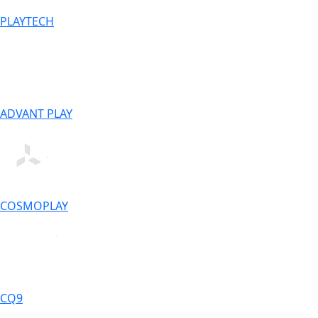
PLAYTECH
ADVANT PLAY
COSMOPLAY
CQ9