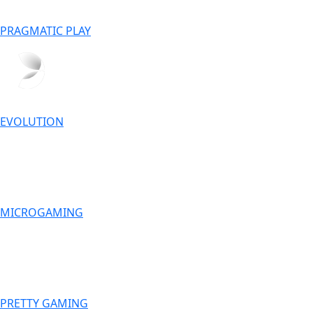
PRAGMATIC PLAY
EVOLUTION
MICROGAMING
PRETTY GAMING