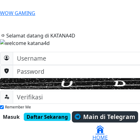
WOW GAMING
Selamat datang di KATANA4D
Remember Me
Main di Telegram
Masuk
Daftar Sekarang
HOME