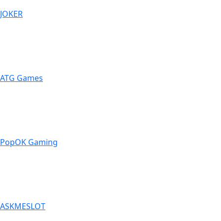
JOKER
ATG Games
PopOK Gaming
ASKMESLOT