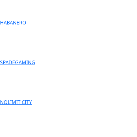
HABANERO
SPADEGAMING
NOLIMIT CITY