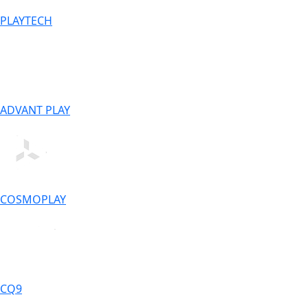
PLAYTECH
ADVANT PLAY
COSMOPLAY
CQ9