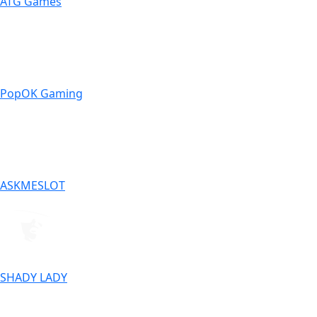
ATG Games
PopOK Gaming
ASKMESLOT
SHADY LADY