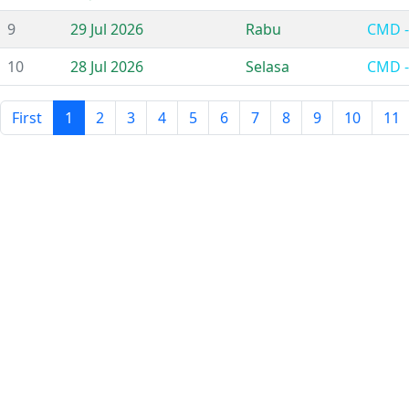
9
29 Jul 2026
Rabu
CMD -
10
28 Jul 2026
Selasa
CMD -
First
1
2
3
4
5
6
7
8
9
10
11