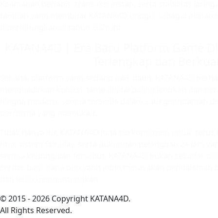
Keamanan berlapis, transaksi instan, serta stabilitas jaring
tambah yang membuat KATANA4D unggul sebagai pilihan b
diperhitungkan di tahun 2026 ini.
KATANA4D | Era Baru Platform Game Dig
Terlengkap dan Berkual
Sebagai platform yang sedang naik daun, KATANA4D berha
menghadirkan koleksi game digital paling lengkap dan ber
hingga modern, semua tersedia dalam satu genggaman den
performa yang memukau.
Tidak hanya itu, KATANA4D juga berkomitmen untuk terus
fitur, sistem fair play, serta dukungan pelanggan 24 jam 
semua keunggulan tersebut, KATANA4D bukan sekadar pili
cerdas bagi siapa pun yang ingin merasakan pengalaman ga
dan lebih menguntungkan.
© 2015 - 2026 Copyright KATANA4D.
All Rights Reserved.