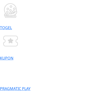
TOGEL
KUPON
PRAGMATIC PLAY